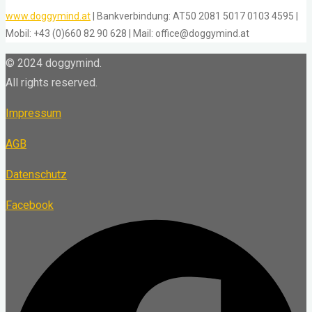
www.doggymind.at
| Bankverbindung: AT50 2081 5017 0103 4595 |
Mobil: +43 (0)660 82 90 628 | Mail: office@doggymind.at
© 2024 doggymind.
All rights reserved.
Impressum
AGB
Datenschutz
Facebook